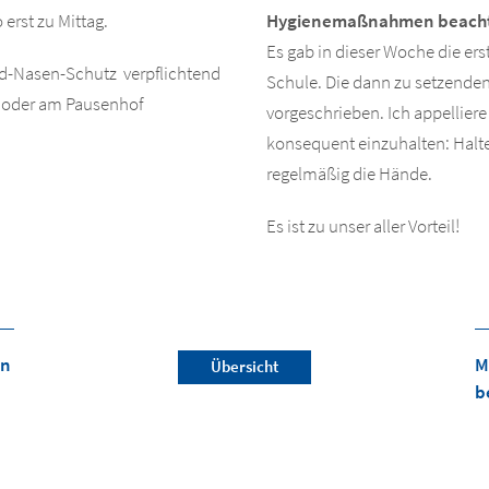
erst zu Mittag.
Hygienemaßnahmen beach
Es gab in dieser Woche die er
nd-Nasen-Schutz verpflichtend
Schule. Die dann zu setzend
se oder am Pausenhof
vorgeschrieben. Ich appellie
konsequent einzuhalten: Halt
regelmäßig die Hände.
Es ist zu unser aller Vorteil!
in
M
Übersicht
b