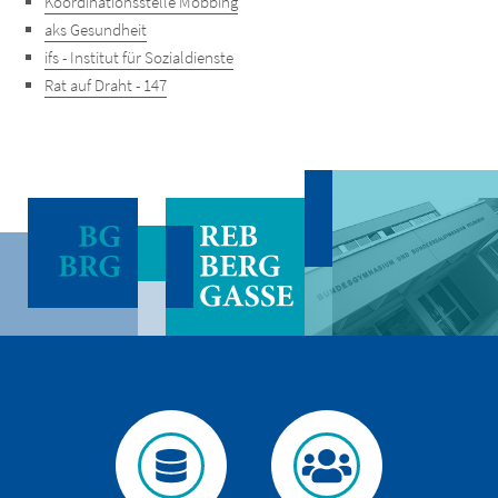
Koordinationsstelle Mobbing
aks Gesundheit
ifs - Institut für Sozialdienste
Rat auf Draht - 147