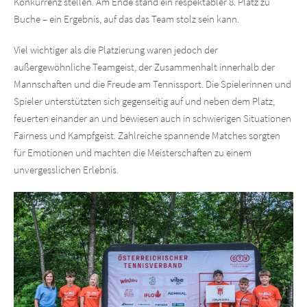
Konkurrenz stellen. Am Ende stand ein respektabler 8. Platz zu
Buche – ein Ergebnis, auf das das Team stolz sein kann.
Viel wichtiger als die Platzierung waren jedoch der
außergewöhnliche Teamgeist, der Zusammenhalt innerhalb der
Mannschaften und die Freude am Tennissport. Die Spielerinnen und
Spieler unterstützten sich gegenseitig auf und neben dem Platz,
feuerten einander an und bewiesen auch in schwierigen Situationen
Fairness und Kampfgeist. Zahlreiche spannende Matches sorgten
für Emotionen und machten die Meisterschaften zu einem
unvergesslichen Erlebnis.