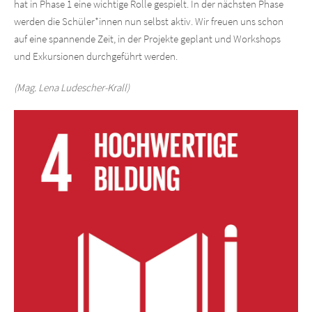
hat in Phase 1 eine wichtige Rolle gespielt. In der nächsten Phase
werden die Schüler*innen nun selbst aktiv. Wir freuen uns schon
auf eine spannende Zeit, in der Projekte geplant und Workshops
und Exkursionen durchgeführt werden.
(Mag. Lena Ludescher-Krall)